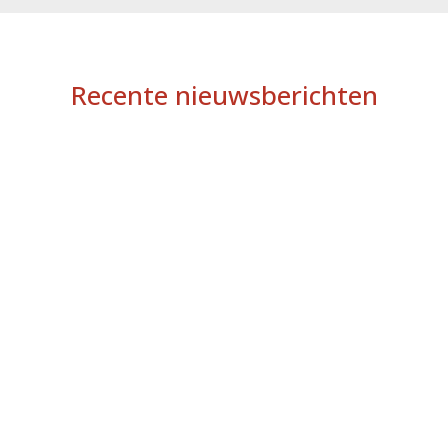
Recente nieuwsberichten
Op een dinsdag in augustus was het Bakhuus vol met
vrijwilligers. Er werd voor de eerste keer pannenkoeken en
bloedworst gebakken door diezelfde vrijwilligers. Ook spek en
gebakken eieren kwamen er aan te pas. Al het beslag ging...